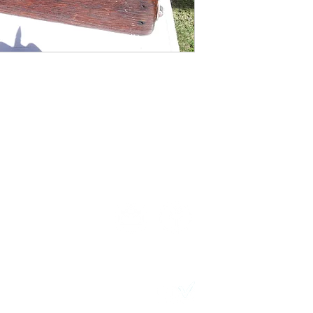
TELÉFONOS:
N
2411 7720 – 2418 3061
Desarrollo