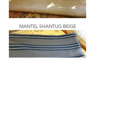
MANTEL SHANTUG BEIGE
MANTEL AZUL RAYADO
consultas@smirna.com.uy
2411 7720
–
2418 3061