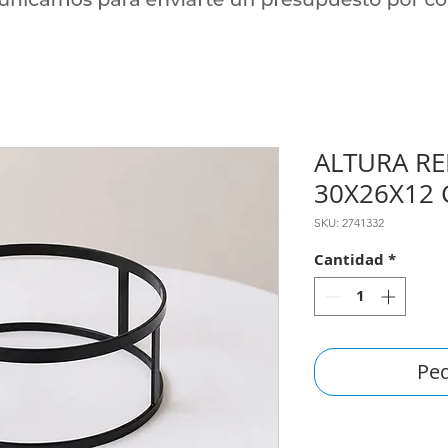
ALTURA R
30X26X12 
SKU: 2741332
Cantidad
*
Ped