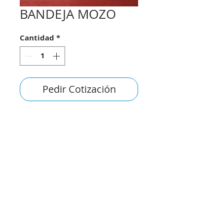
BANDEJA MOZO
Cantidad
*
Pedir Cotización
consultas@smirna.com.uy
2411 7720
–
2418 3061
Juan Manuel Blanes 1044,
Montevideo-Uruguay