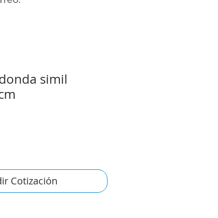
donda simil
 cm
ir Cotización