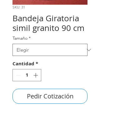
SKU: 31
Bandeja Giratoria
simil granito 90 cm
Tamaño
*
Cantidad
*
Pedir Cotización
consultas@smirna.com.uy
2411 7720
–
2418 3061