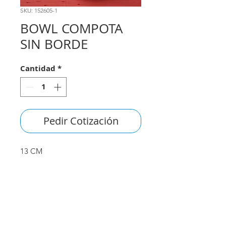
SKU: 152605-1
BOWL COMPOTA
SIN BORDE
Cantidad
*
Pedir Cotización
13 CM
consultas@smirna.com.uy
2411 7720
–
2418 3061