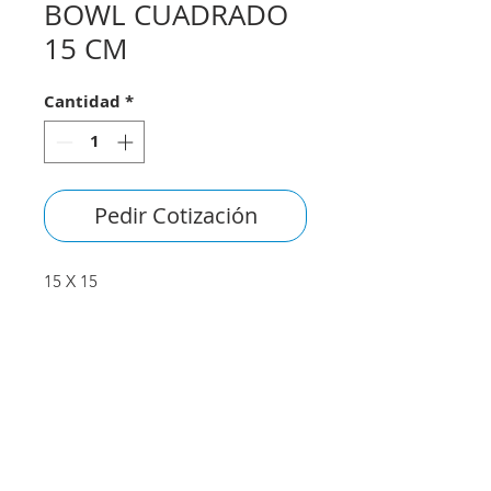
BOWL CUADRADO
15 CM
Cantidad
*
Pedir Cotización
15 X 15
consultas@smirna.com.uy
2411 7720
–
2418 3061
Juan Manuel Blanes 1044,