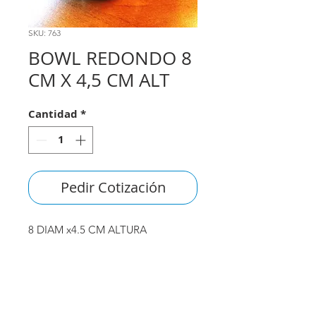
SKU: 763
BOWL REDONDO 8
CM X 4,5 CM ALT
Cantidad
*
Pedir Cotización
8 DIAM x4.5 CM ALTURA
consultas@smirna.com.uy
2411 7720
–
2418 3061