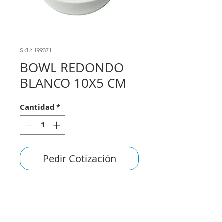
SKU: 199371
BOWL REDONDO
BLANCO 10X5 CM
Cantidad
*
Pedir Cotización
consultas@smirna.com.uy
2411 7720
–
2418 3061