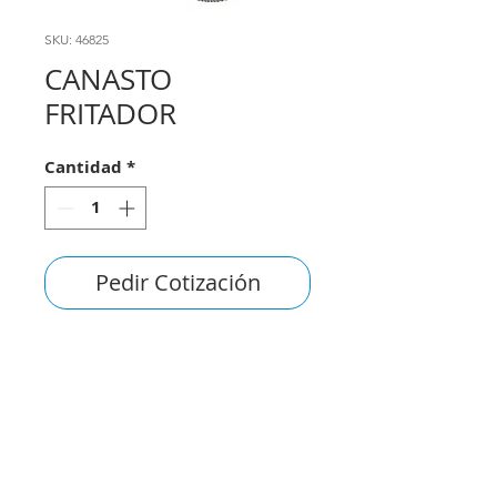
SKU: 46825
CANASTO
FRITADOR
Cantidad
*
Pedir Cotización
consultas@smirna.com.uy
2411 7720
–
2418 3061