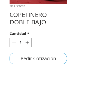
SKU: 338002
COPETINERO
DOBLE BAJO
Cantidad
*
Pedir Cotización
consultas@smirna.com.uy
2411 7720
–
2418 3061
Juan Manuel Blanes 1044,