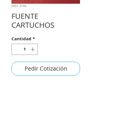
SKU: 3196
FUENTE
CARTUCHOS
Cantidad
*
Pedir Cotización
consultas@smirna.com.uy
2411 7720
–
2418 3061
Juan Manuel Blanes 1044,