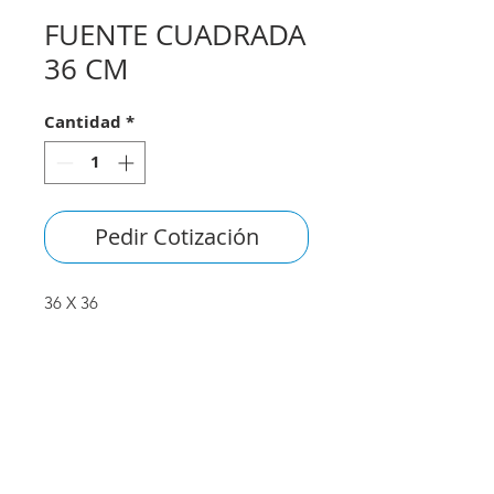
FUENTE CUADRADA
36 CM
Cantidad
*
Pedir Cotización
36 X 36
consultas@smirna.com.uy
2411 7720
–
2418 3061