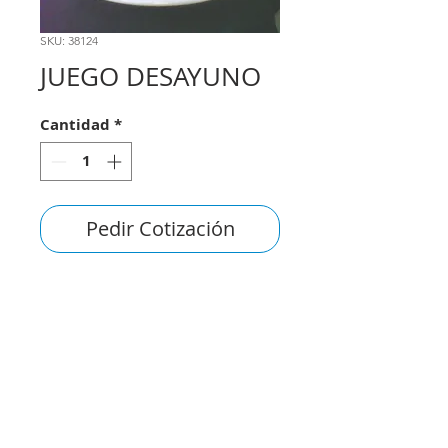
SKU: 38124
JUEGO DESAYUNO
Cantidad
*
Pedir Cotización
consultas@smirna.com.uy
2411 7720
–
2418 3061
Juan Manuel Blanes 1044,