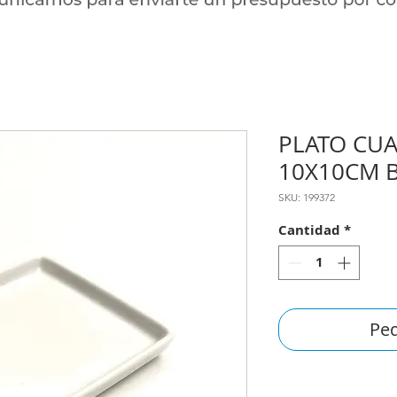
PLATO CU
10X10CM 
SKU: 199372
Cantidad
*
Ped