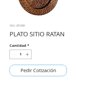
SKU: 281000
PLATO SITIO RATAN
Cantidad
*
Pedir Cotización
consultas@smirna.com.uy
2411 7720
–
2418 3061