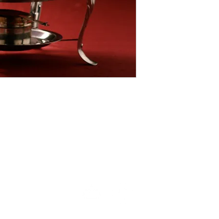
TELÉFONOS:
N
2411 7720 – 2418 3061