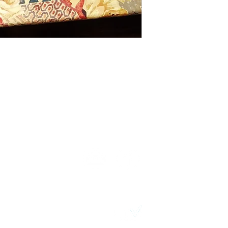
TELÉFONOS:
N
2411 7720 – 2418 3061
Desarrollo