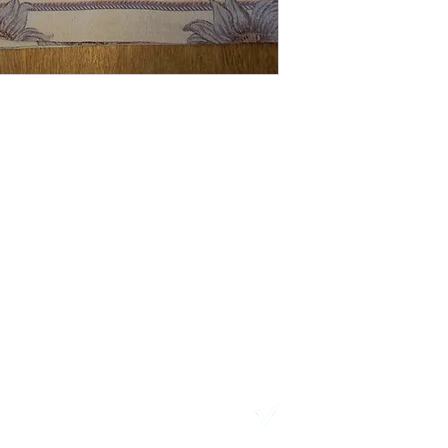
TELÉFONOS:
N
2411 7720 – 2418 3061
Desarrollo