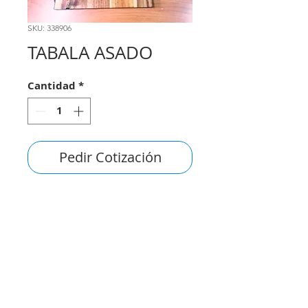
SKU: 338906
TABALA ASADO
Cantidad
*
Pedir Cotización
consultas@smirna.com.uy
2411 7720
–
2418 3061
Juan Manuel Blanes 1044,