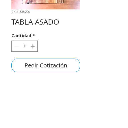
SKU: 338906
TABLA ASADO
Cantidad
*
Pedir Cotización
consultas@smirna.com.uy
2411 7720
–
2418 3061
Juan Manuel Blanes 1044,