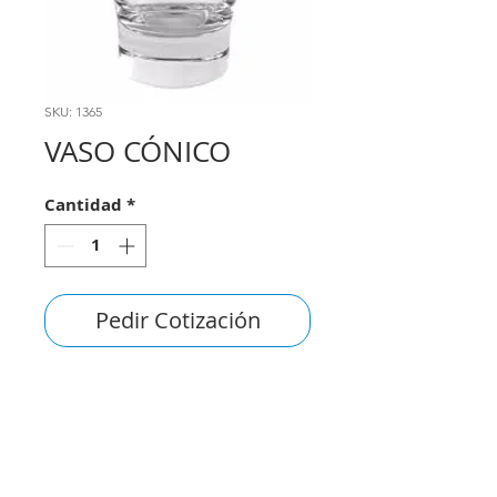
SKU: 1365
VASO CÓNICO
Cantidad
*
Pedir Cotización
consultas@smirna.com.uy
2411 7720
–
2418 3061