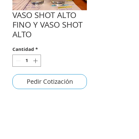
VASO SHOT ALTO
FINO Y VASO SHOT
ALTO
Cantidad
*
Pedir Cotización
consultas@smirna.com.uy
2411 7720
–
2418 3061