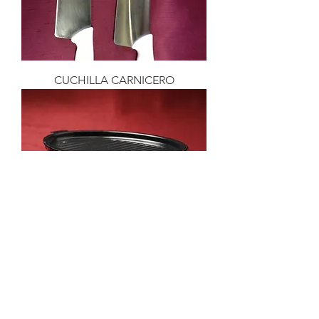
CUCHILLA CARNICERO
BRASERITO
consultas@smirna.com.uy
2411 7720
–
2418 3061